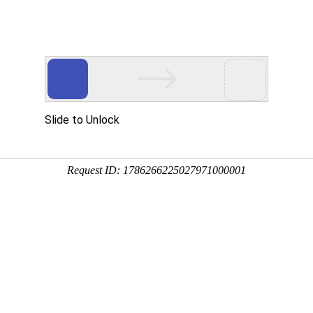
凯发K8天生赢家一触即发
服务热线：0755-86309805
搜索：
股票代码
834127
凯发K8天生赢家一触即发
走进太极
新闻中心
太极产品
解决方案
精选案
公司简介
各地组织
公司文化
联系我们
加入我们
数据治理
企业服务
智慧发改
监督监管